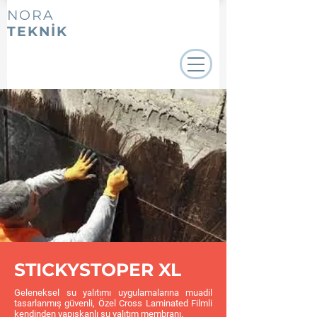
NORA
TEKNİK
STICKYSTOPER XL
Geleneksel su yalıtımı uygulamalarına muadil
tasarlanmış güvenli, Özel Cross Laminated Filmli
kendinden yapışkanlı su yalıtım membranı.