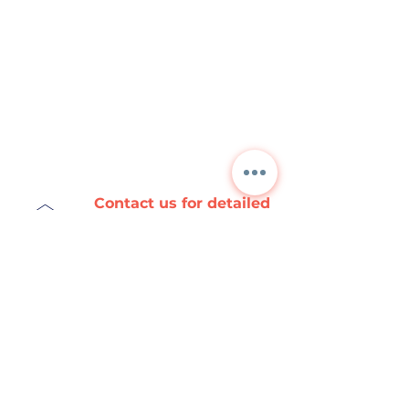
Contact us for detailed
information and current
prices.
NORA
TEKNİK
+90 312 397 1789