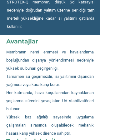
STROTEX-Q membran, düşük Sd katsayısı
nedeniyle doğrudan yalıtım üzerine serildiği tam
mertek yüksekliğine kadar ısı yalıtımlı çatılarda
kullanılır.
Avantajlar
Membranın nemi emmesi ve havalandırma
boşluğundan dışarıya yönlendirmesi nedeniyle
yüksek su buharı geçirgenliği.
Tamamen su geçirmezdir, ısı yalıtımını dışarıdan
yağmura veya kara karşı korur.
Her katmanda, hava koşullarından kaynaklanan
yaşlanma sürecini yavaşlatan UV stabilizatörleri
bulunur.
Yüksek baz ağırlığı sayesinde uygulama
çalışmaları sırasında oluşabilecek mekanik
hasara karşı yüksek dirence sahiptir.