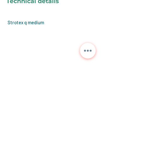
Technical details
Strotex q medium
Contact us for detailed
information and current
prices.