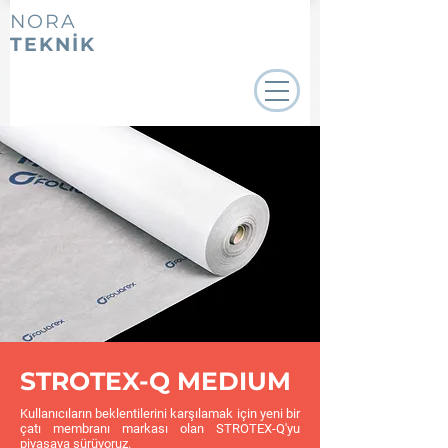
NORA
TEKNİK
STROTEX-Q MEDIUM
Kullanıcıların beklentilerini karşılamak için yeni bir
çatı membranı markası olan STROTEX-Q'yu
piyasaya sürüyoruz.