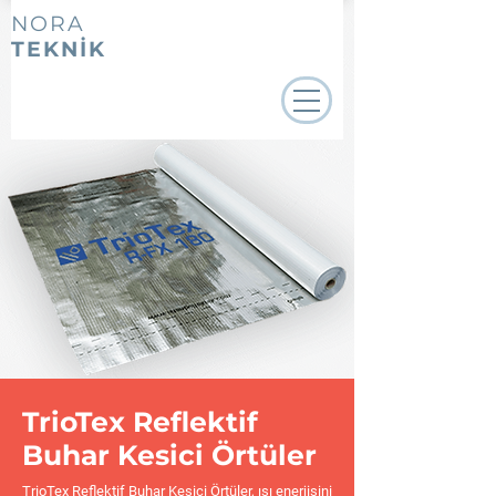
NORA
TEKNİK
TrioTex Reflektif
Buhar Kesici Örtüler
TrioTex Reflektif Buhar Kesici Örtüler, ısı enerjisini