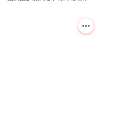
Contact us for detailed
information and current
prices.
NORA
TEKNİK