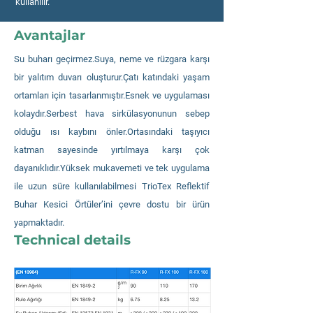
kullanılır.
Avantajlar
Su buharı geçirmez.Suya, neme ve rüzgara karşı
bir yalıtım duvarı oluşturur.Çatı katındaki yaşam
ortamları için tasarlanmıştır.Esnek ve uygulaması
kolaydır.Serbest hava sirkülasyonunun sebep
olduğu ısı kaybını önler.Ortasındaki taşıyıcı
katman sayesinde yırtılmaya karşı çok
dayanıklıdır.Yüksek mukavemeti ve tek uygulama
ile uzun süre kullanılabilmesi TrioTex Reflektif
Buhar Kesici Örtüler’ini çevre dostu bir ürün
yapmaktadır.
Technical details