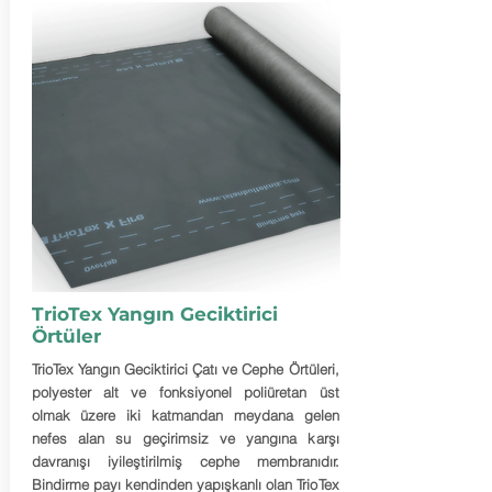
TrioTex Yangın Geciktirici
Örtüler
TrioTex Yangın Geciktirici Çatı ve Cephe Örtüleri,
polyester alt ve fonksiyonel poliüretan üst
olmak üzere iki katmandan meydana gelen
nefes alan su geçirimsiz ve yangına karşı
davranışı iyileştirilmiş cephe membranıdır.
Bindirme payı kendinden yapışkanlı olan TrioTex