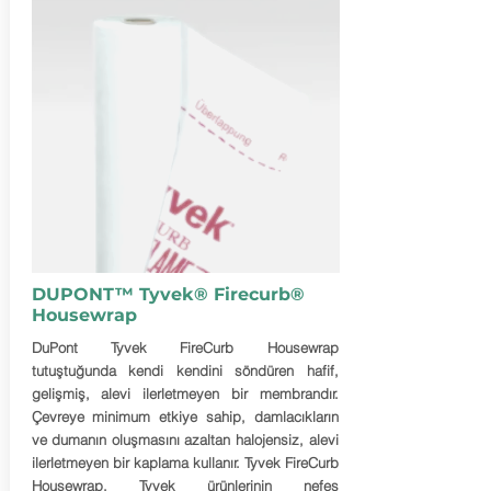
DUPONT™ Tyvek® Firecurb®
Housewrap
DuPont Tyvek FireCurb Housewrap
tutuştuğunda kendi kendini söndüren hafif,
gelişmiş, alevi ilerletmeyen bir membrandır.
Çevreye minimum etkiye sahip, damlacıkların
ve dumanın oluşmasını azaltan halojensiz, alevi
ilerletmeyen bir kaplama kullanır. Tyvek FireCurb
Housewrap, Tyvek ürünlerinin nefes