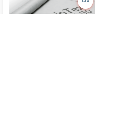
TrioTex Nefes Alan Cephe
Örtüleri
TrioTex Nefes Alan Su Geçirimsiz Cephe
Örtüleri, iki polipropilen (PP spunbond) örgüsüz
tekstil tabakasının arasına mikro ısıl işlemle
mikro gözenekli film tabakasının bağlanmasıyla
üretilen esnek ve nefes alan bir membrandır.
Bindirme payı kendinden yapışkanlı olan TrioTex
120 Plus kolay uygulama ve maliyet avantajı
sağlar.