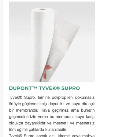
DUPONT™ TYVEK® SUPRO
Tyvek® Supro, lamine polipropilen dokumasız
örtüyle güçlendirilmiş dayanıklı ve suya dirençli
bir membrandır. Hava geçirmez ama buharın
geçmesine izin veren bu membran, suya karşı
oldukça dayanıklıdır ve mesnetli ve mesnetsiz
tüm eğimli çatılarda kullanılabilir.
Tyvek® Supro saçak altı, kiremit veya mahya