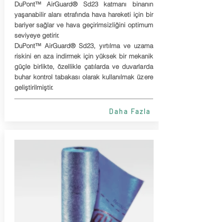
DuPont™ AirGuard® Sd23 katmanı binanın
yaşanabilir alanı etrafında hava hareketi için bir
bariyer sağlar ve hava geçirimsizliğini optimum
seviyeye getirir.
DuPont™ AirGuard® Sd23, yırtılma ve uzama
riskini en aza indirmek için yüksek bir mekanik
güçle birlikte, özellikle çatılarda ve duvarlarda
buhar kontrol tabakası olarak kullanılmak üzere
geliştirilmiştir.
Daha Fazla