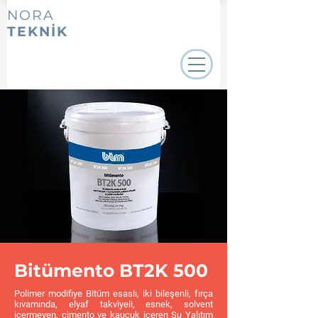
NORA
TEKNİK
Bitümento BT2K 500
Polimer modifiye Bitüm esaslı, iki bileşenli, fırça
kıvamında, elyaf takviyeli, esnek, solvent
içermeyen, çimento ve kauçuk içeren Su Yalıtım