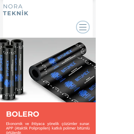
NORA
TEKNİK
BOLERO
Ekonomik ve ihtiyaca yönelik çözümler sunar.
APP (Ataktik Polipropilen) katkılı polimer bitümlü
örtülerdir.