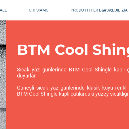
IALE
CHI SIAMO
PRODOTTI PER L&#39;EDILIZIA
BTM Cool Shin
Sıcak yaz günlerinde BTM Cool Shingle kaplı ç
duyarlar.
Güneşli sıcak yaz günlerinde klasik koyu renkli ça
BTM Cool Shingle kaplı çatılardaki yüzey sıcaklığ