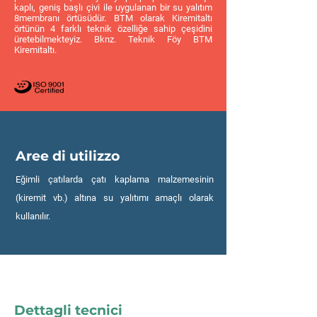
kaplı, geniş başlı çivi ile uygulanan bir su yalıtım
8membranı örtüsüdür. BTM olarak Kiremitaltı
örtünün 4 farklı teknik özelliğe sahip çeşidini
üretebilmekteyiz. Bknz. Teknik Föy BTM
Kiremitaltı.
Aree di utilizzo
Eğimli çatılarda çatı kaplama malzemesinin
(kiremit vb.) altına su yalıtımı amaçlı olarak
kullanılır.
Dettagli tecnici