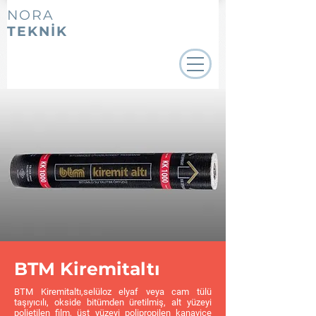
NORA
TEKNİK
BTM Kiremitaltı
BTM Kiremitaltı,selüloz elyaf veya cam tülü
taşıyıcılı, okside bitümden üretilmiş, alt yüzeyi
polietilen film, üst yüzeyi polipropilen kanaviçe