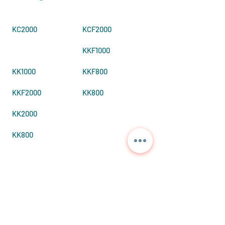
KC2000
KCF2000
KKF1000
KK1000
KKF800
KKF2000
KK800
KK2000
KK800
Contattaci per
informazioni dettagliate
e prezzi correnti.