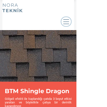
NORA
TEKNİK
BTM Shingle Dragon
Gölgeli efekti ile kaplandığı çatıda 3 boyut etkisi
yaratan ve böylelikle çatıya bir derinlik
kazandırıyor.