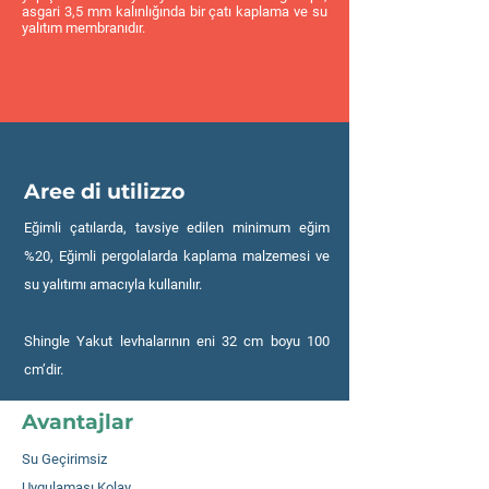
asgari 3,5 mm kalınlığında bir çatı kaplama ve su
yalıtım membranıdır.
Aree di utilizzo
Eğimli çatılarda, tavsiye edilen minimum eğim
%20, Eğimli pergolalarda kaplama malzemesi ve
su yalıtımı amacıyla kullanılır.
Shingle Yakut levhalarının eni 32 cm boyu 100
cm’dir.
Avantajlar
Su Geçirimsiz
Uygulaması Kolay