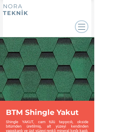
NORA
TEKNİK
BTM Shingle Yakut
Shingle YAKUT, cam tülü taşıyıcılı, okside
bitümden üretilmiş, alt yüzeyi kendinden
yapışkanlı ve üst yüzeyi renkli mineral kırığı kaplı,