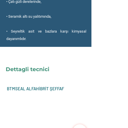
• Çatı gizli derelerinde,
• Seramik altı su yalıtımında,
• Seyreltik asit ve bazlara karşı kimyasal
dayanımlıdır.
Dettagli tecnici
BTMSEAL ALFAHİBRİT ŞEFFAF