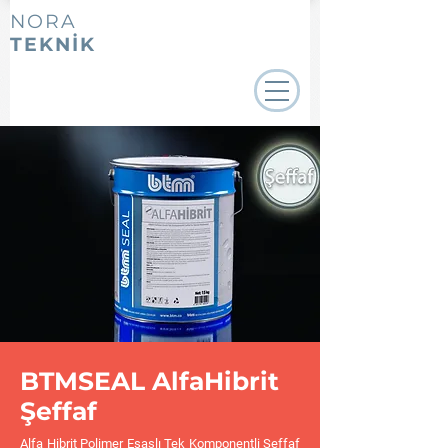
NORA
TEKNİK
BTMSEAL AlfaHibrit
Şeffaf
Alfa Hibrit Polimer Esaslı Tek Komponentli Şeffaf