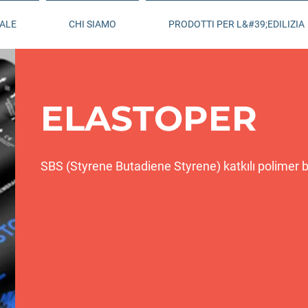
IALE
CHI SIAMO
PRODOTTI PER L&#39;EDILIZIA
ELASTOPER
SBS (Styrene Butadiene Styrene) katkılı polimer bi