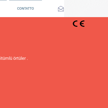
CONTATTO
tümlü örtüler .