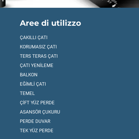
Aree di utilizzo
ÇAKILLI ÇATI
KORUMASIZ ÇATI
TERS TERAS ÇATI
ÇATI YENİLEME
BALKON
EĞİMLİ ÇATI
TEMEL
ÇİFT YÜZ PERDE
ASANSÖR ÇUKURU
PERDE DUVAR
TEK YÜZ PERDE