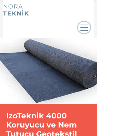
NORA
TEKNİK
IzoTeknik 4000
Koruyucu ve Nem
Tutucu Geotekstil