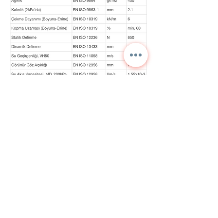
Contattaci per
informazioni dettagliate
e prezzi correnti.
NORA
TEKNİK