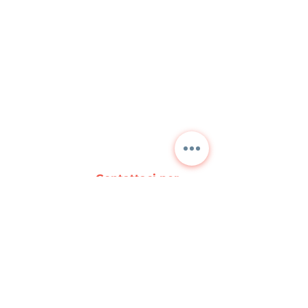
Contattaci per
informazioni dettagliate
e prezzi correnti.
NORA
TEKNİK