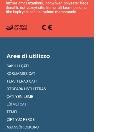
hizmet ömrü uzatılmış, nonwoven polyester keçe
donatılı, üst yüzeyi silis kumu, alt kısmı polietilen
film kaplı yeni nesil su yalıtım membranıdır.
Aree di utilizzo
ÇAKILLI ÇATI
KORUMASIZ ÇATI
TERS TERAS ÇATI
OTOPARK ÜSTÜ TERAS
ÇATI YENİLEME
EĞİMLİ ÇATI
TEMEL
ÇİFT YÜZ PERDE
ASANSÖR ÇUKURU