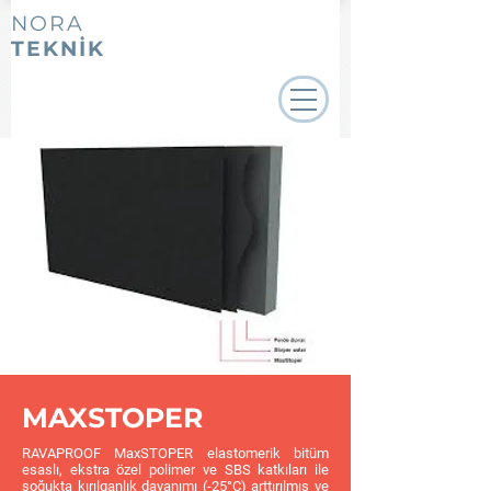
NORA
TEKNİK
MAXSTOPER
RAVAPROOF MaxSTOPER elastomerik bitüm
esaslı, ekstra özel polimer ve SBS katkıları ile
soğukta kırılganlık dayanımı (-25°C) arttırılmış ve