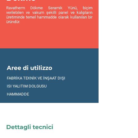
Ravatherm Dökme Seramik Yünü, biçim
verilebilen ve vakum şekilli panel ve kalıpların
üretiminde temel hammadde olarak kullanılan bir
üründür.
Aree di utilizzo
FABRİKA TEKNİK VE İNŞAAT DIŞI
ISI YALITIM DOLGUSU
HAMMADDE
Dettagli tecnici