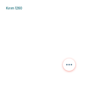
Kırım 1260
Contattaci per
informazioni dettagliate
e prezzi correnti.
NORA