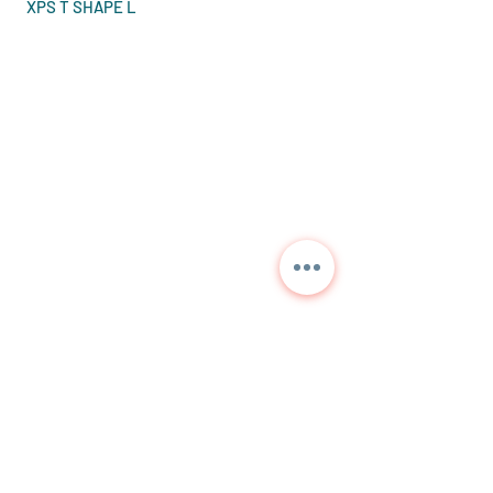
XPS T SHAPE L
Contattaci per
informazioni dettagliate
e prezzi correnti.
NORA
TEKNİK