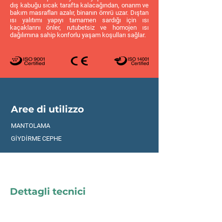
dış kabuğu sıcak tarafta kalacağından, onarım ve
bakım masrafları azalır, binanın ömrü uzar. Dıştan
ısı yalıtımı yapıyı tamamen sardığı için ısı
kaçaklarını önler, rutubetsiz ve homojen ısı
dağılımına sahip konforlu yaşam koşulları sağlar.
Aree di utilizzo
MANTOLAMA
GİYDİRME CEPHE
Dettagli tecnici