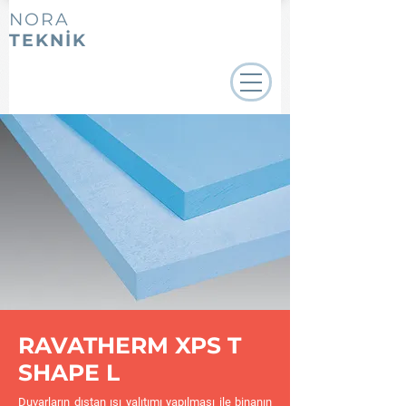
NORA
TEKNİK
RAVATHERM XPS T
SHAPE L
Duvarların dıştan ısı yalıtımı yapılması ile binanın