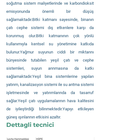
soğutma sistem maliyetlerinde ve karbondioksit
emisyonunda önemli bir düşüş
sağlamaktadır.Bitki katmanı sayesinde, binanın
çatı cephe sistemi dış etkenlere karşı da
korunmuş olur.Bitki katmanının çok yönlü
kullanımıyla kentsel su yönetimine katkıda
bulunur.Yağmur suyunun ciddi bir miktarını
bünyesinde tutabilen yeşil çatı ve cephe
sistemleri, suyun arınmasına da katkı
sağlamaktadır.Yeşil bina sistemlerine yapılan
yatırım, kanalizasyon sistemi ile su arıtma sistemi
işletmesinde ve yatırımlarında da tasarruf
sağlar.Yeşil çatı uygulamalarının hava kalitesini
de iyileştirdiği bilinmektedir.Yapıyı etkileyen
güneş ışınlarının etkisini azaltır.
Dettagli tecnici