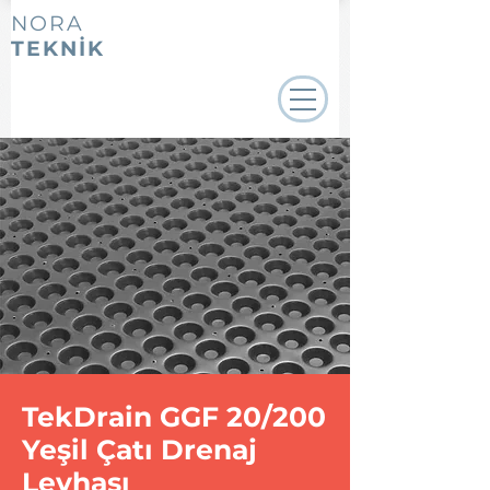
NORA
TEKNİK
TekDrain GGF 20/200
Yeşil Çatı Drenaj
Levhası