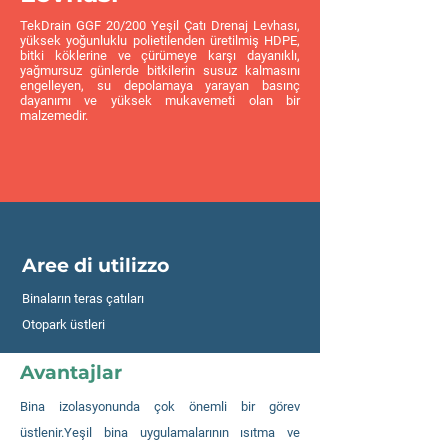
TekDrain GGF 20/200 Yeşil Çatı Drenaj Levhası,
yüksek yoğunluklu polietilenden üretilmiş HDPE,
bitki köklerine ve çürümeye karşı dayanıklı,
yağmursuz günlerde bitkilerin susuz kalmasını
engelleyen, su depolamaya yarayan basınç
dayanımı ve yüksek mukavemeti olan bir
malzemedir.
Aree di utilizzo
Binaların teras çatıları
Otopark üstleri
Avantajlar
Bina izolasyonunda çok önemli bir görev
üstlenir.Yeşil bina uygulamalarının ısıtma ve