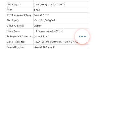
Contattaci per
informazioni dettagliate
e prezzi correnti.
NORA