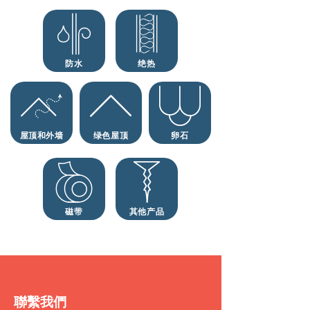
防水
绝热
屋顶和外墙
绿色屋顶
卵石
磁带
其他产品
聯繫
我們