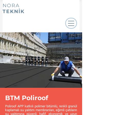
NORA
TEKNİK
BTM Poliroof
Poliroof APP katkılı polimer bitümlü, renkli granül
kaplamalı su yalıtım membranları, eğimli çatıların
su yalıtımına güvenli, hafif, ekonomik ve uzun