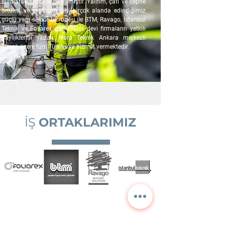
kurularak hizmete başlamıştır. Yalıtım, çatı ve cephe
örtüleri ve yeşil çatı gibi birçok alanda edindiğimiz
güçlü yapı sektör tecrübesi ile BTM, Ravago, İstanbul
Teknik ve Foliarex gibi sektör devi firmaların yetkili
bayiliklerini yapan Nora Teknik Ankara merkezli
olmak üzere tüm Türkiye'ye hizmet vermektedir.
İŞ
ORTAKLARIMIZ