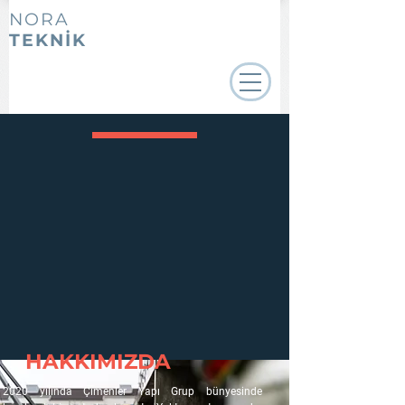
NORA
TEKNİK
HAKKIMIZDA
2020 yılında Çimenler Yapı Grup bünyesinde