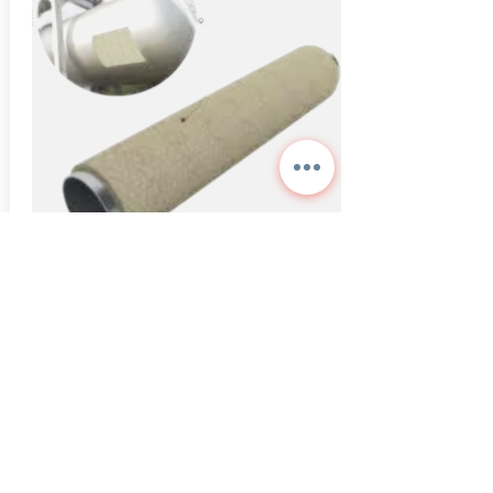
Rabitz Telli Şiltesi
Ravatherm Taş yünü taş yünü üzerine galvanizli
rabitz teli dikilmiş şiltedir. Rulo ambalajlarda
piyasaya sunulur.
Daha Fazla